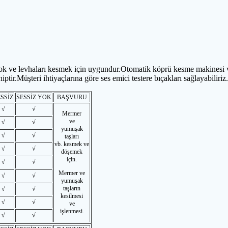
ğer blok ve levhaları kesmek için uygundur.Otomatik köprü kesme makine
tir.Müşteri ihtiyaçlarına göre ses emici testere bıçakları sağlayabiliriz.
SSİZ
SESSİZ YOK
BAŞVURU
√
√
Mermer
ve
√
√
yumuşak
√
√
taşları
vb. kesmek ve
√
√
döşemek
için.
√
√
Mermer ve
√
√
yumuşak
taşların
√
√
kesilmesi
√
√
ve
işlenmesi.
√
√