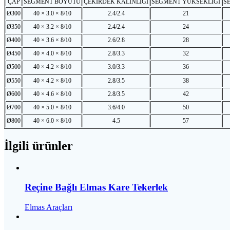
ÇAP
SEGMENT BOYUTU
ÇEKİRDEK KALINLIĞI
SEGMENT YÜKSEKLİĞİ
SE
Ø300
40 × 3.0 × 8/10
2.4/2.4
21
Ø350
40 × 3.2 × 8/10
2.4/2.4
24
Ø400
40 × 3.6 × 8/10
2.6/2.8
28
Ø450
40 × 4.0 × 8/10
2.8/3.3
32
Ø500
40 × 4.2 × 8/10
3.0/3.3
36
Ø550
40 × 4.2 × 8/10
2.8/3.5
38
Ø600
40 × 4.6 × 8/10
2.8/3.5
42
Ø700
40 × 5.0 × 8/10
3.6/4.0
50
Ø800
40 × 6.0 × 8/10
4.5
57
İlgili ürünler
Reçine Bağlı Elmas Kare Tekerlek
Elmas Araçları