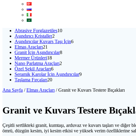
10
Abrasive Forglazetiles
10
2
ürün
Aşındırıcı Kristaller
2
ürün
6
Aşındırıcılar Kuvars Taşı İçin
6
21
ürün
Elmas Araçları
21
ürün
8
Granit İçin Aşındırıcılar
8
18
ürün
Mermer Ürünleri
18
ürün
2
Nano Parlatma Araçları
2
6
ürün
Özel Şekil Araçları
6
ürün
9
Seramik Karolar İçin Aşındırıcılar
9
20
ürün
Taşlama Fırçaları
20
ürün
Ana Sayfa
/
Elmas Araçları
/ Granit ve Kuvars Testere Bıçakları
Granit ve Kuvars Testere Bıçakl
Çeşitli sertlikteki granit, kumtaşı, arduvaz ve kuvars taşları ve di
ömrü, düzgün kesim, iyi kesim etkisi ve yüksek verim özelliklerine sahip