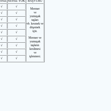
SSİZ
SESSİZ YOK
BAŞVURU
√
√
Mermer
ve
√
√
yumuşak
√
√
taşları
vb. kesmek ve
√
√
döşemek
için.
√
√
Mermer ve
√
√
yumuşak
taşların
√
√
kesilmesi
√
√
ve
işlenmesi.
√
√