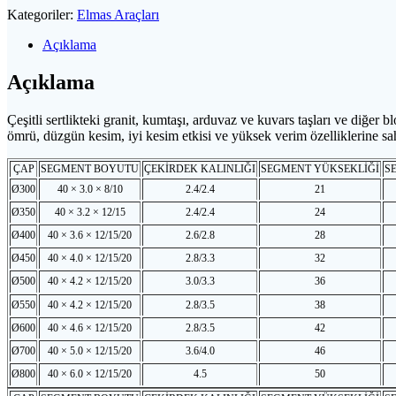
Kategoriler:
Elmas Araçları
Açıklama
Açıklama
Çeşitli sertlikteki granit, kumtaşı, arduvaz ve kuvars taşları ve di
ömrü, düzgün kesim, iyi kesim etkisi ve yüksek verim özelliklerine sahip
ÇAP
SEGMENT BOYUTU
ÇEKİRDEK KALINLIĞI
SEGMENT YÜKSEKLİĞİ
SE
Ø300
40 × 3.0 × 8/10
2.4/2.4
21
Ø350
40 × 3.2 × 12/15
2.4/2.4
24
Ø400
40 × 3.6 × 12/15/20
2.6/2.8
28
Ø450
40 × 4.0 × 12/15/20
2.8/3.3
32
Ø500
40 × 4.2 × 12/15/20
3.0/3.3
36
Ø550
40 × 4.2 × 12/15/20
2.8/3.5
38
Ø600
40 × 4.6 × 12/15/20
2.8/3.5
42
Ø700
40 × 5.0 × 12/15/20
3.6/4.0
46
Ø800
40 × 6.0 × 12/15/20
4.5
50