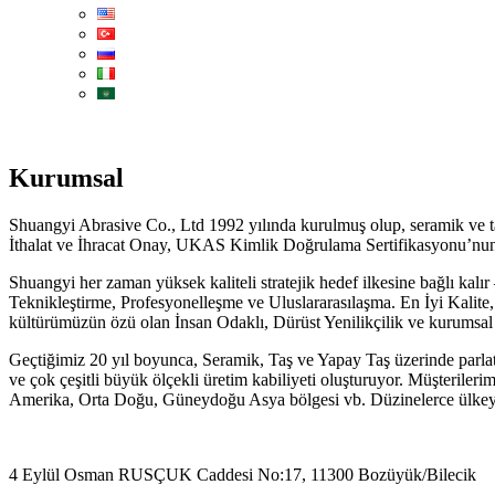
Kurumsal
Shuangyi Abrasive Co., Ltd 1992 yılında kurulmuş olup, seramik ve t
İthalat ve İhracat Onay, UKAS Kimlik Doğrulama Sertifikasyonu’nun o
Shuangyi her zaman yüksek kaliteli stratejik hedef ilkesine bağlı ka
Teknikleştirme, Profesyonelleşme ve Uluslararasılaşma. En İyi Kalite, 
kültürümüzün özü olan İnsan Odaklı, Dürüst Yenilikçilik ve kurumsal ru
Geçtiğimiz 20 yıl boyunca, Seramik, Taş ve Yapay Taş üzerinde parl
ve çok çeşitli büyük ölçekli üretim kabiliyeti oluşturuyor. Müşterileri
Amerika, Orta Doğu, Güneydoğu Asya bölgesi vb. Düzinelerce ülkeye
4 Eylül Osman RUSÇUK Caddesi No:17, 11300 Bozüyük/Bilecik