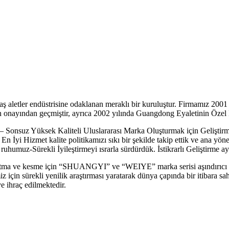
aş aletler endüstrisine odaklanan meraklı bir kuruluştur. Firmamız 20
nayından geçmiştir, ayrıca 2002 yılında Guangdong Eyaletinin Özel Bi
lır – Sonsuz Yüksek Kaliteli Uluslararası Marka Oluşturmak için Gelişti
En İyi Hizmet kalite politikamızı sıkı bir şekilde takip ettik ve ana yö
humuz-Sürekli İyileştirmeyi ısrarla sürdürdük. İstikrarlı Geliştirme ay
atma ve kesme için “SHUANGYI” ve “WEIYE” marka serisi aşındırıcı ale
miz için sürekli yenilik araştırması yaratarak dünya çapında bir itibara
 ihraç edilmektedir.