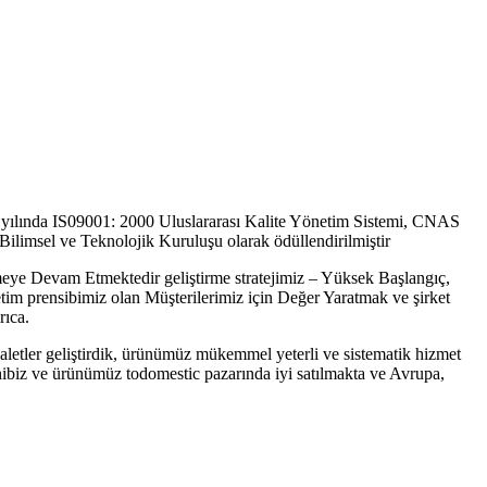
01 yılında IS09001: 2000 Uluslararası Kalite Yönetim Sistemi, CNAS
limsel ve Teknolojik Kuruluşu olarak ödüllendirilmiştir
rmeye Devam Etmektedir geliştirme stratejimiz – Yüksek Başlangıç,
netim prensibimiz olan Müşterilerimiz için Değer Yaratmak ve şirket
rıca.
tler geliştirdik, ürünümüz mükemmel yeterli ve sistematik hizmet
 sahibiz ve ürünümüz todomestic pazarında iyi satılmakta ve Avrupa,