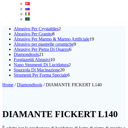
2
Abrasivo Per Crystaltiles
2
8
prodotti
Abrasivo Per Granito
8
prodotti
19
Abrasivo Per Marmo & Marmo Artificiale
19
9
prodotti
Abrasivo per piastrelle ceramiche
9
6
prodotti
Abrasivo Per Pietra Di Quarzo
6
21
prodotti
Diamondtools
21
prodotti
10
Forglazetili Abrasivi
10
prodotti
2
Nano Strumenti Di Lucidatura
2
20
prodotti
Spazzola Di Macinazione
20
prodotti
6
Strumenti Per Forma Speciale
6
prodotti
Home
/
Diamondtools
/ DIAMANTE FICKERT L140
DIAMANTE FICKERT L140