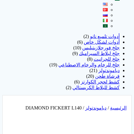
أدوات تلميع نانو
2
أدوات لشكل خاص
6
جلخ فورجلازيتيليس
10
جلخ لبلاط السيراميك
9
جلخ للجرانيت
8
جلخ للرخام والرخام الاصطناعي
19
دياموندتولز
21
فرشاة طحن
20
كشط لحجر الكوارتز
6
كشط للبلاط الكريستالي
2
الرئيسية
/
دياموندتولز
/ DIAMOND FICKERT L140