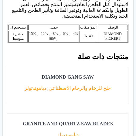
لاستبدال كتل الطحن العادية.يتميز المنتج بخصائص العمر
الطويل والكفاءة العالية وتوفير الطاقة وتأثير الطحن والتلميع
الجيد وتكلفة الاستخدام المنخفضة.
الوصف
المواصفات
حصى
تستخدم ل
46# 、60# 、80# 、120# 、150#
DIAMOND
خشن /
T-140
FICKERT
متوسط
、180#
منتجات ذات صلة
DIAMOND GANG SAW
جلخ للرخام والرخام الاصطناعي
,
دياموندتولز
GRANITE AND QUARTZ SAW BLADES
دياموندتولز