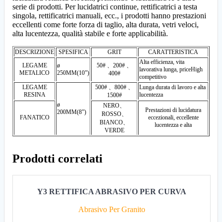
serie di prodotti. Per lucidatrici continue, rettificatrici a testa
singola, rettificatrici manuali, ecc., i prodotti hanno prestazioni
eccellenti come forte forza di taglio, alta durata, vetri veloci,
alta lucentezza, qualità stabile e forte applicabilità.
DESCRIZIONE
SPESIFICA
GRIT
CARATTERISTICA
Alta efficienza, vita
LEGAME
ø
50# 、200# 、
lavorativa lunga, priceHigh
METALICO
250MM(10”)
400#
competitivo
LEGAME
500# 、800# 、
Lunga durata di lavoro e alta
RESINA
lucentezza
1500#
ø
NERO、
Prestazioni di lucidatura
200MM(8”)
ROSSO、
FANATICO
eccezionali, eccellente
BIANCO、
lucentezza e alta
VERDE
Prodotti correlati
Y3 RETTIFICA ABRASIVO PER CURVA
Abrasivo Per Granito