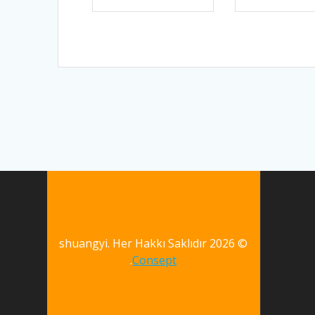
© 2026 shuangyi. Her Hakkı Saklıdır
.
Consept