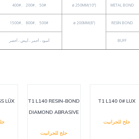
50# 、200# 、400#
ø 250MM(10”)
METAL BOND
500# 、800# 、1500#
ø 200MM(8”)
RESİN BOND
BUFF
أسود ، أحمر ، أبيض ، أخضر
SS LÜX
T1 L140 RESIN-BOND
T1 L140 0# LUX
DIAMOND ABRASIVE
جلخ للجرانيت
جلخ
جلخ للجرانيت