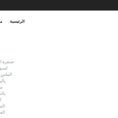
الرئيسية
مع
لسنو
الماس ا
بال
مل
بالن
ا
الم
الع