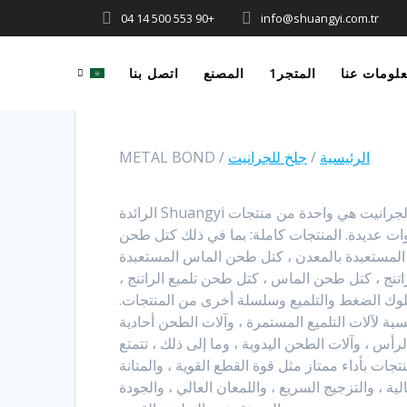
+90 553 500 14 04
info@shuangyi.com.tr
لومات عنا
المتجر1
المصنع
اتصل بنا
الرئيسية
/
جلخ للجرانيت
/ METAL BOND
صنفرة الجرانيت هي واحدة من منتجات Shuangyi الرائدة
ات عديدة. المنتجات كاملة: بما في ذلك كتل طحن
لمستعبدة بالمعدن ، كتل طحن الماس المستعبدة
راتنج ، كتل طحن الماس ، كتل طحن تلميع الراتنج ،
وك الضغط والتلميع وسلسلة أخرى من المنتجات.
سبة لآلات التلميع المستمرة ، وآلات الطحن أحادية
لرأس ، وآلات الطحن اليدوية ، وما إلى ذلك ، تتمتع
نتجات بأداء ممتاز مثل قوة القطع القوية ، والمتانة
الية ، والتزجيج السريع ، واللمعان العالي ، والجودة