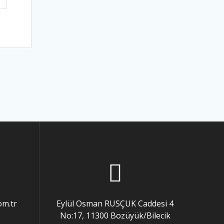
m.tr
4 Eylül Osman RUSÇUK Caddesi
No:17, 11300 Bozüyük/Bilecik