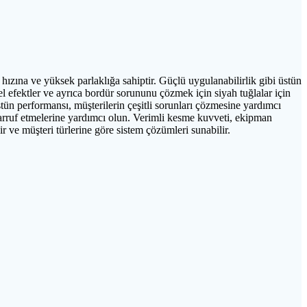
 hızına ve yüksek parlaklığa sahiptir. Güçlü uygulanabilirlik gibi üstün
zel efektler ve ayrıca bordür sorununu çözmek için siyah tuğlalar için
 üstün performansı, müşterilerin çeşitli sorunları çözmesine yardımcı
tasarruf etmelerine yardımcı olun. Verimli kesme kuvveti, ekipman
lir ve müşteri türlerine göre sistem çözümleri sunabilir.