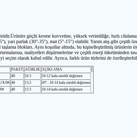
iridir.Ürünler güçlü kesme kuvvetine, yüksek verimliliğe, hızlı cilalama
), yarı parlak (30°-35°), mat (5°-15°) olabilir. Yarım atış gibi çeşitli ö
el taşlama blokları. Aynı koşullar altında, bu kişiselleştirilmiş ürünlerin
i artırmalarına, maliyetleri düşürmelerine ve çeşitli enerji tüketiminden 
i seçim olarak kabul edilir. Ayrıca, farklı ürün türlerini de özelleştirebi
PAKET
AĞIRLIK
AÇIKLAMA
40
16.5
10-12 kafa sürekli değirmen
LUX/0#
40
13,5
45º , 10-14 kafa sürekli değirmen
0#
40
13.5
10-14 kafa sürekli değirmen