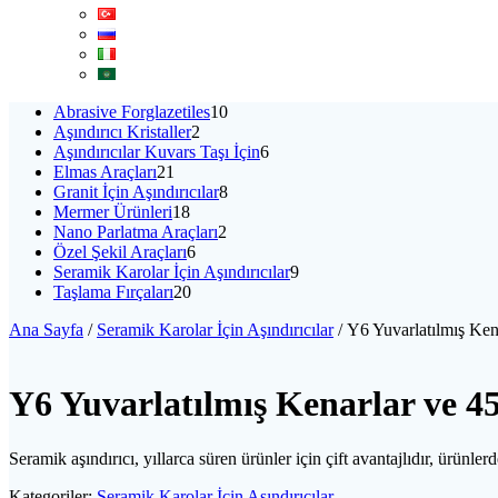
10
Abrasive Forglazetiles
10
2
ürün
Aşındırıcı Kristaller
2
ürün
6
Aşındırıcılar Kuvars Taşı İçin
6
21
ürün
Elmas Araçları
21
ürün
8
Granit İçin Aşındırıcılar
8
18
ürün
Mermer Ürünleri
18
ürün
2
Nano Parlatma Araçları
2
6
ürün
Özel Şekil Araçları
6
ürün
9
Seramik Karolar İçin Aşındırıcılar
9
20
ürün
Taşlama Fırçaları
20
ürün
Ana Sayfa
/
Seramik Karolar İçin Aşındırıcılar
/ Y6 Yuvarlatılmış Ken
Y6 Yuvarlatılmış Kenarlar ve 45
Seramik aşındırıcı, yıllarca süren ürünler için çift avantajlıdır, ürünl
Kategoriler:
Seramik Karolar İçin Aşındırıcılar