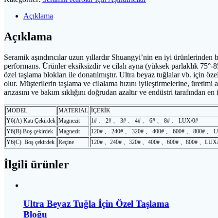
Açıklama
Açıklama
Seramik aşındırıcılar uzun yıllardır Shuangyi’nin en iyi ürünlerinden b
performans. Ürünler eksiksizdir ve cilalı ayna (yüksek parlaklık 75°-85°
özel taşlama blokları ile donatılmıştır. Ultra beyaz tuğlalar vb. için öz
olur. Müşterilerin taşlama ve cilalama hızını iyileştirmelerine, üretim
arızasını ve bakım sıklığını doğrudan azaltır ve endüstri tarafından en iy
MODEL
MATERIAL
İÇERİK
Y6(A) Katı Çekirdek
Magnezit
1# 、 2# 、 3# 、 4# 、 6# 、 8# 、 LUX/0#
Y6(B) Boş çekirdek
Magnezit
120# 、 240# 、 320# 、 400# 、 600# 、 800# 、 
Y6(C) Boş çekirdek
Reçine
120# 、240# 、320# 、400# 、600# 、800# 、LUX/
İlgili ürünler
Ultra Beyaz Tuğla İçin Özel Taşlama
Bloğu