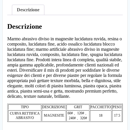
Descrizione
Descrizione
Marmo abrasivo diviso in magnesite lucidatura ruvida, resina o
composito, lucidatura fine, acido ossalico lucidatura blocco
lucidatura fine; marmo artificiale abrasivo diviso in magnesite
lucidatura ruvida, composito, lucidatura fine, spugna lucidatura
lucidatura fine. Prodotti intera linea di completa, qualità stabile,
ampia gamma applicabile, profondamente clienti nazionali ed
esteri. Diversificare il mix di prodotti per soddisfare le diverse
esigenze dei clienti e per diverse piastre per regolare la formula
appropriata può gettare texture morbida, bella e dignitosa, stile
elegante, molti colori di piastra luminosa, piastra opaca, piastra
antica, piastra semi-usa e getta, mostrando premium perfetto,
delicato, texture naturale, brillante.
TIPO
DESCRIZIONE
GRIT
PACCHETTO
PESO
60# 、120# 、
CURVA RETTIFICA
MAGNESITE
18
17.5
ABRASIVO
240# 、320#