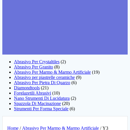
Abrasivo Per Crystaltiles
2
Abrasivo Per Granito
8
Abrasivo Per Marmo & Marmo Artificiale
19
Abrasivo per piastrelle ceramiche
9
Abrasivo Per Pietra Di Quarzo
6
Diamondtools
21
Forglazetili Abrasivi
10
Nano Strumenti Di Lucidatura
2
Spazzola Di Macinazione
20
Strumenti Per Forma Speciale
6
Home
/
Abrasivo Per Marmo & Marmo Artificiale
/ Y3