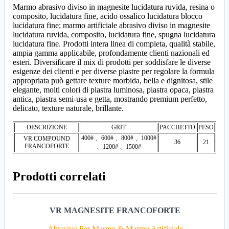
Marmo abrasivo diviso in magnesite lucidatura ruvida, resina o
composito, lucidatura fine, acido ossalico lucidatura blocco
lucidatura fine; marmo artificiale abrasivo diviso in magnesite
lucidatura ruvida, composito, lucidatura fine, spugna lucidatura
lucidatura fine. Prodotti intera linea di completa, qualità stabile,
ampia gamma applicabile, profondamente clienti nazionali ed
esteri. Diversificare il mix di prodotti per soddisfare le diverse
esigenze dei clienti e per diverse piastre per regolare la formula
appropriata può gettare texture morbida, bella e dignitosa, stile
elegante, molti colori di piastra luminosa, piastra opaca, piastra
antica, piastra semi-usa e getta, mostrando premium perfetto,
delicato, texture naturale, brillante.
DESCRIZIONE
GRIT
PACCHETTO
PESO
400# 、600# 、800# 、1000#
VR COMPOUND
36
21
FRANCOFORTE
、1200# 、1500#
Prodotti correlati
VR MAGNESITE FRANCOFORTE
Abrasivo Per Marmo & Marmo Artificiale