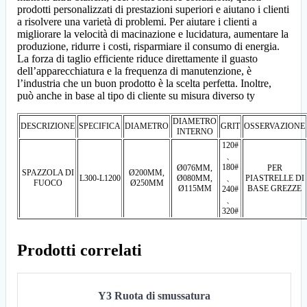
prodotti personalizzati di prestazioni superiori e aiutano i clienti
a risolvere una varietà di problemi. Per aiutare i clienti a
migliorare la velocità di macinazione e lucidatura, aumentare la
produzione, ridurre i costi, risparmiare il consumo di energia.
La forza di taglio efficiente riduce direttamente il guasto
dell’apparecchiatura e la frequenza di manutenzione, è
l’industria che un buon prodotto è la scelta perfetta. Inoltre,
può anche in base al tipo di cliente su misura diverso ty
DIAMETRO
DESCRIZIONE
SPECIFICA
DIAMETRO
GRIT
OSSERVAZIONE
INTERNO
120#
、
180#
Ø076MM,
PER
SPAZZOLA DI
Ø200MM,
L300-L1200
Ø080MM,
、
PIASTRELLE DI
FUOCO
Ø250MM
Ø115MM
BASE GREZZE
240#
、
320#
Prodotti correlati
Y3 Ruota di smussatura