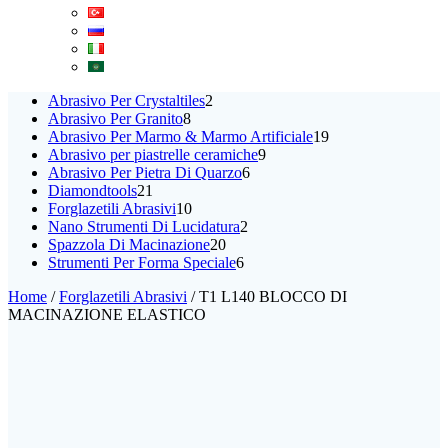
2
Abrasivo Per Crystaltiles
2
8
prodotti
Abrasivo Per Granito
8
prodotti
19
Abrasivo Per Marmo & Marmo Artificiale
19
9
prodotti
Abrasivo per piastrelle ceramiche
9
6
prodotti
Abrasivo Per Pietra Di Quarzo
6
21
prodotti
Diamondtools
21
prodotti
10
Forglazetili Abrasivi
10
prodotti
2
Nano Strumenti Di Lucidatura
2
20
prodotti
Spazzola Di Macinazione
20
prodotti
6
Strumenti Per Forma Speciale
6
prodotti
Home
/
Forglazetili Abrasivi
/ T1 L140 BLOCCO DI
MACINAZIONE ELASTICO