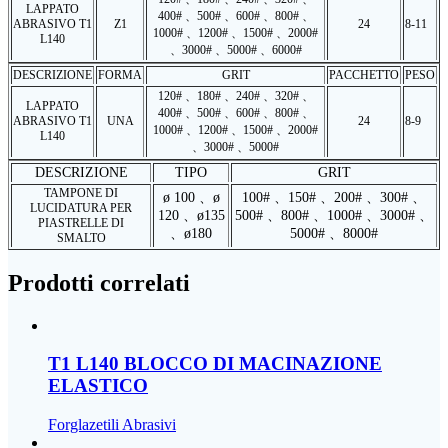
LAPPATO
400# 、500# 、600# 、800# 、
ABRASIVO T1
Z1
24
8-11
1000# 、1200# 、1500# 、2000#
L140
、3000# 、5000# 、6000#
DESCRIZIONE
FORMA
GRIT
PACCHETTO
PESO
120# 、180# 、240# 、320# 、
LAPPATO
400# 、500# 、600# 、800# 、
ABRASIVO T1
UNA
24
8-9
1000# 、1200# 、1500# 、2000#
L140
、3000# 、5000#
DESCRIZIONE
TIPO
GRIT
TAMPONE DI
ø 100 、ø
100# 、150# 、200# 、300# 、
LUCIDATURA PER
120 、ø135
500# 、800# 、1000# 、3000# 、
PIASTRELLE DI
、ø180
5000# 、8000#
SMALTO
Prodotti correlati
T1 L140 BLOCCO DI MACINAZIONE
ELASTICO
Forglazetili Abrasivi