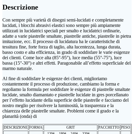
Descrizione
Con sempre più varietà di disegni semi-lucidati e completamente
lucidati, i blocchi abrasivi elastici sono sempre più ampiamente
utilizzati in lucidatrici speciali per smalto e lucidatrici ordinarie,
adatte a varie piastrelle smaltate, piastrelle antiche, piastrelle in pietra
imitazione, ecc. Il processo di lucidatura ha le caratteristiche di
tessitura fine, forte forza di taglio, alta lucentezza, lunga durata,
basso costo e alta efficienza, in grado di soddisfare le varie esigenze
dei clienti. Come luce alta (85°-95°), luce media (55°-75°), luce
bassa (15°-30°) e altri effetti. Paragonabile all’effetto superficiale del
marmo naturale.
Al fine di soddisfare le esigenze dei clienti, miglioriamo
costantemente il processo di produzione, cambiamo la forma e
regoliamo la formula per soddisfare le esigenze di piastrelle smaltate
lucidate, smalto diamantato e piastrelle lucidate in gres porcellanato
per l’effetto lucidante della superficie delle piastrelle e facciamo del
nostro meglio per risolvere la luminosità, la trasparenza e la
chiarezza delle piastrelle smaltate. Problemi come il grado e la
planarità (onda) di
DESCRIZIONE
FORMA
GRIT
PACCHETTO
PESO
120# 、180# 、240# 、320# 、