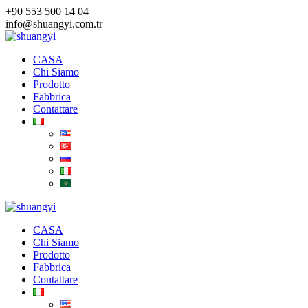
Salta
+90 553 500 14 04
al
info@shuangyi.com.tr
contenuto
CASA
Chi Siamo
Prodotto
Fabbrica
Contattare
CASA
Chi Siamo
Prodotto
Fabbrica
Contattare