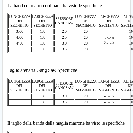
La banda di marmo ordinaria ha visto le specifiche
LUNGHEZZA
LARGHEZZA
LUNGHEZZA
LARGHEZZA
ALTE
SPESSORE
DEL
DEL
DEL
DEL
DE
GANGSAW
SEGHETTO
SEGHETTO
SEGMENTO
SEGMENTO
SEGM
3500
180
2.0
20
10
4000
180
2.5
20
10
3.5-5.0
3.5-5.5
4400
180
3.0
20
10
…
180
3.5
20
10
Taglio arenaria Gang Saw Specifiche
LUNGHEZZA
LARGHEZZA
LUNGHEZZA
LARGHEZZA
ALTE
SPESSORE
DEL
DEL
DEL
DEL
DE
GANGSAW
SEGHETTO
SEGHETTO
SEGMENTO
SEGMENTO
SEGM
…
180
3.0
20
4.0-5.5
10
…
180
3.5
20
4.0-5.5
10
Il taglio della banda della maglia marrone ha visto le specifiche