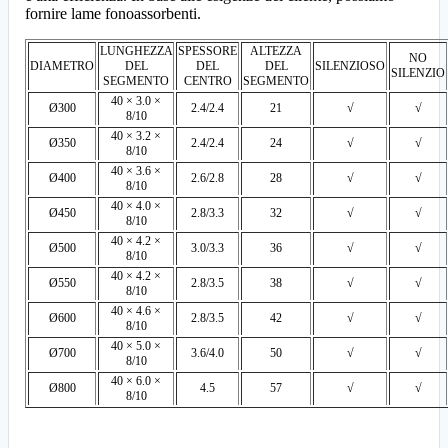
fornire lame fonoassorbenti.
LUNGHEZZA
SPESSORE
ALTEZZA
NO
DIAMETRO
DEL
DEL
DEL
SILENZIOSO
SILENZIO
SEGMENTO
CENTRO
SEGMENTO
40 × 3.0 ×
Ø300
2.4/2.4
21
√
√
8/10
40 × 3.2 ×
Ø350
2.4/2.4
24
√
√
8/10
40 × 3.6 ×
Ø400
2.6/2.8
28
√
√
8/10
40 × 4.0 ×
Ø450
2.8/3.3
32
√
√
8/10
40 × 4.2 ×
Ø500
3.0/3.3
36
√
√
8/10
40 × 4.2 ×
Ø550
2.8/3.5
38
√
√
8/10
40 × 4.6 ×
Ø600
2.8/3.5
42
√
√
8/10
40 × 5.0 ×
Ø700
3.6/4.0
50
√
√
8/10
40 × 6.0 ×
Ø800
4.5
57
√
√
8/10