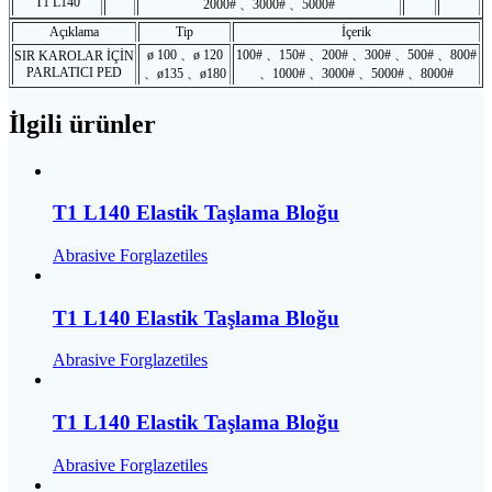
T1 L140
2000# 、3000# 、5000#
Açıklama
Tip
İçerik
ø 100 、ø 120
100# 、150# 、200# 、300# 、500# 、800#
SIR KAROLAR İÇİN
PARLATICI PED
、ø135 、ø180
、1000# 、3000# 、5000# 、8000#
İlgili ürünler
T1 L140 Elastik Taşlama Bloğu
Abrasive Forglazetiles
T1 L140 Elastik Taşlama Bloğu
Abrasive Forglazetiles
T1 L140 Elastik Taşlama Bloğu
Abrasive Forglazetiles