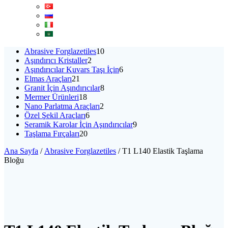
10
Abrasive Forglazetiles
10
2
ürün
Aşındırıcı Kristaller
2
ürün
6
Aşındırıcılar Kuvars Taşı İçin
6
21
ürün
Elmas Araçları
21
ürün
8
Granit İçin Aşındırıcılar
8
18
ürün
Mermer Ürünleri
18
ürün
2
Nano Parlatma Araçları
2
6
ürün
Özel Şekil Araçları
6
ürün
9
Seramik Karolar İçin Aşındırıcılar
9
20
ürün
Taşlama Fırçaları
20
ürün
Ana Sayfa
/
Abrasive Forglazetiles
/ T1 L140 Elastik Taşlama
Bloğu