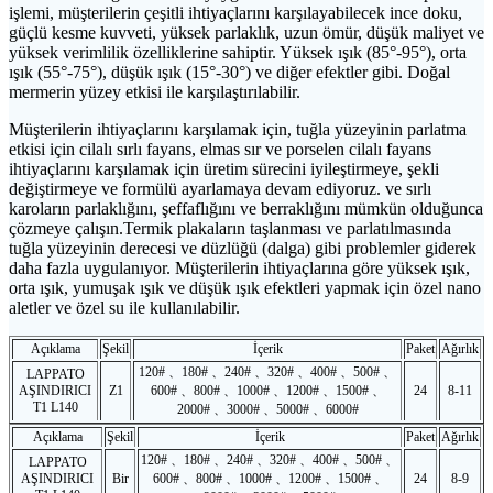
işlemi, müşterilerin çeşitli ihtiyaçlarını karşılayabilecek ince doku,
güçlü kesme kuvveti, yüksek parlaklık, uzun ömür, düşük maliyet ve
yüksek verimlilik özelliklerine sahiptir. Yüksek ışık (85°-95°), orta
ışık (55°-75°), düşük ışık (15°-30°) ve diğer efektler gibi. Doğal
mermerin yüzey etkisi ile karşılaştırılabilir.
Müşterilerin ihtiyaçlarını karşılamak için, tuğla yüzeyinin parlatma
etkisi için cilalı sırlı fayans, elmas sır ve porselen cilalı fayans
ihtiyaçlarını karşılamak için üretim sürecini iyileştirmeye, şekli
değiştirmeye ve formülü ayarlamaya devam ediyoruz. ve sırlı
karoların parlaklığını, şeffaflığını ve berraklığını mümkün olduğunca
çözmeye çalışın.Termik plakaların taşlanması ve parlatılmasında
tuğla yüzeyinin derecesi ve düzlüğü (dalga) gibi problemler giderek
daha fazla uygulanıyor. Müşterilerin ihtiyaçlarına göre yüksek ışık,
orta ışık, yumuşak ışık ve düşük ışık efektleri yapmak için özel nano
aletler ve özel su ile kullanılabilir.
Açıklama
Şekil
İçerik
Paket
Ağırlık
120# 、180# 、240# 、320# 、400# 、500# 、
LAPPATO
AŞINDIRICI
Z1
600# 、800# 、1000# 、1200# 、1500# 、
24
8-11
T1 L140
2000# 、3000# 、5000# 、6000#
Açıklama
Şekil
İçerik
Paket
Ağırlık
120# 、180# 、240# 、320# 、400# 、500# 、
LAPPATO
AŞINDIRICI
Bir
600# 、800# 、1000# 、1200# 、1500# 、
24
8-9