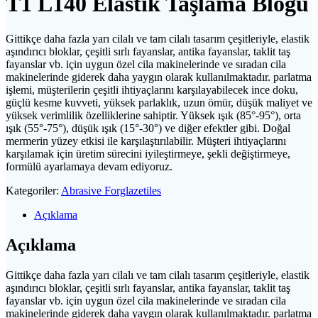
T1 L140 Elastik Taşlama Bloğu
Gittikçe daha fazla yarı cilalı ve tam cilalı tasarım çeşitleriyle, elastik
aşındırıcı bloklar, çeşitli sırlı fayanslar, antika fayanslar, taklit taş
fayanslar vb. için uygun özel cila makinelerinde ve sıradan cila
makinelerinde giderek daha yaygın olarak kullanılmaktadır. parlatma
işlemi, müşterilerin çeşitli ihtiyaçlarını karşılayabilecek ince doku,
güçlü kesme kuvveti, yüksek parlaklık, uzun ömür, düşük maliyet ve
yüksek verimlilik özelliklerine sahiptir. Yüksek ışık (85°-95°), orta
ışık (55°-75°), düşük ışık (15°-30°) ve diğer efektler gibi. Doğal
mermerin yüzey etkisi ile karşılaştırılabilir. Müşteri ihtiyaçlarını
karşılamak için üretim sürecini iyileştirmeye, şekli değiştirmeye,
formülü ayarlamaya devam ediyoruz.
Kategoriler:
Abrasive Forglazetiles
Açıklama
Açıklama
Gittikçe daha fazla yarı cilalı ve tam cilalı tasarım çeşitleriyle, elastik
aşındırıcı bloklar, çeşitli sırlı fayanslar, antika fayanslar, taklit taş
fayanslar vb. için uygun özel cila makinelerinde ve sıradan cila
makinelerinde giderek daha yaygın olarak kullanılmaktadır. parlatma