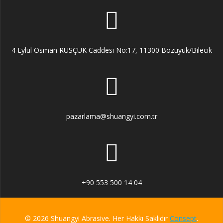
4 Eylül Osman RUSÇUK Caddesi No:17, 11300 Bozüyük/Bilecik
pazarlama@shuangyi.com.tr
+90 553 500 14 04
© 2026 Shuangyi Abrasive. Her Hakkı Saklıdır
Consept
.