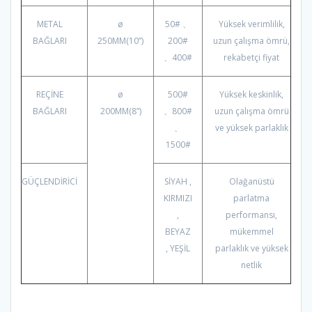
METAL
ø
50# 、
Yüksek verimlilik,
BAĞLARI
250MM(10”)
200#
uzun çalışma ömrü,
、400#
rekabetçi fiyat
REÇİNE
ø
500#
Yüksek keskinlik,
BAĞLARI
200MM(8”)
、800#
uzun çalışma ömrü
、
ve yüksek parlaklık
1500#
GÜÇLENDİRİCİ
SİYAH ,
Olağanüstü
KIRMIZI
parlatma
,
performansı,
BEYAZ
mükemmel
, YEŞİL
parlaklık ve yüksek
netlik