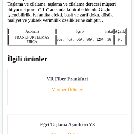
Taşlama ve cilalama, taşlama ve cilalama derecesi müşteri
ihtiyacına göre 5°-15° arasında kontrol edilebilir.Güçlü
işlenebilirlik, iyi antika efekti, basit ve zarif doku, düşük
maliyet ve yüksek verimlilik özelliklerine sahiptir. .
Açıklama
İçerik
Paket
Ağırlık
FRANKFURT ELMAS
36# 、46# 、60# 、80# 、120#
36
9.5
FIRÇA
İlgili ürünler
VR Fiber Frankfurt
Mermer Ürünleri
Eğri Taşlama Aşındırıcı Y3