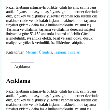
Pazar talebinin artmasıyla birlikte, cilalı fayans, sırlı fayans,
antika fayans, imitasyon taş fayans, granit, mermer üzerinde
düz, içbükey ve dışbükey yüzeyler yapmak için sürekli cila
makinelerinde ve tek kafalı taşlama makinelerinde taşlama
fırçaları giderek daha fazla kullanılmaktadır. ve suni taş
Taşlama ve cilalama, taşlama ve cilalama derecesi müşteri
ihtiyacına göre 5°-15° arasında kontrol edilebilir.Güçlü
işlenebilirlik, iyi antika efekti, basit ve zarif doku, düşük
maliyet ve yüksek verimlilik özelliklerine sahiptir. .
Kategoriler:
Mermer Ürünleri
,
Taşlama Fırçaları
Açıklama
Açıklama
Pazar talebinin artmasıyla birlikte, cilalı fayans, sırlı fayans,
antika fayans, imitasyon taş fayans, granit, mermer üzerinde
düz, içbükey ve dışbükey yüzeyler yapmak için sürekli cila
makinelerinde ve tek kafalı taşlama makinelerinde taşlama
fırçaları giderek daha fazla kullanılmaktadır. ve suni taş