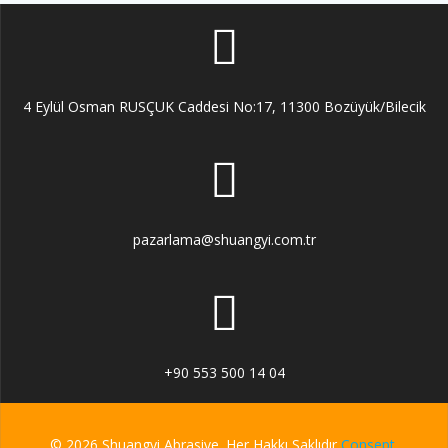
4 Eylül Osman RUSÇUK Caddesi No:17, 11300 Bozüyük/Bilecik
pazarlama@shuangyi.com.tr
+90 553 500 14 04
© 2026 Shuangyi Abrasive. Her Hakkı Saklıdır
Consept
.