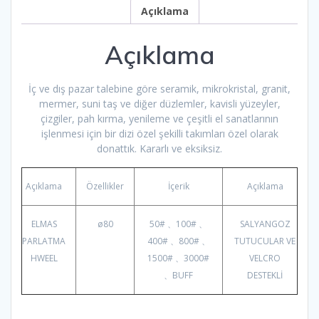
Açıklama
Açıklama
İç ve dış pazar talebine göre seramik, mikrokristal, granit,
mermer, suni taş ve diğer düzlemler, kavisli yüzeyler,
çizgiler, pah kırma, yenileme ve çeşitli el sanatlarının
işlenmesi için bir dizi özel şekilli takımları özel olarak
donattık. Kararlı ve eksiksiz.
Açıklama
Özellikler
İçerik
Açıklama
ELMAS
ø80
50# 、100# 、
SALYANGOZ
PARLATMA
400# 、800# 、
TUTUCULAR VE
HWEEL
1500# 、3000#
VELCRO
、BUFF
DESTEKLİ