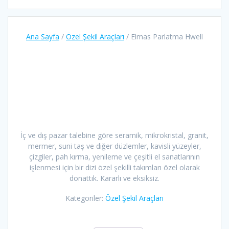
Ana Sayfa
/
Özel Şekil Araçları
/ Elmas Parlatma Hwell
İç ve dış pazar talebine göre seramik, mikrokristal, granit,
mermer, suni taş ve diğer düzlemler, kavisli yüzeyler,
çizgiler, pah kırma, yenileme ve çeşitli el sanatlarının
işlenmesi için bir dizi özel şekilli takımları özel olarak
donattık. Kararlı ve eksiksiz.
Kategoriler:
Özel Şekil Araçları