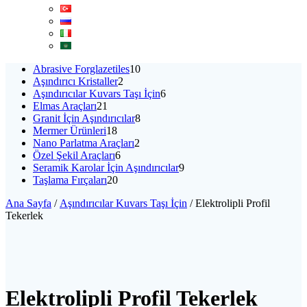
10
Abrasive Forglazetiles
10
2
ürün
Aşındırıcı Kristaller
2
ürün
6
Aşındırıcılar Kuvars Taşı İçin
6
21
ürün
Elmas Araçları
21
ürün
8
Granit İçin Aşındırıcılar
8
18
ürün
Mermer Ürünleri
18
ürün
2
Nano Parlatma Araçları
2
6
ürün
Özel Şekil Araçları
6
ürün
9
Seramik Karolar İçin Aşındırıcılar
9
20
ürün
Taşlama Fırçaları
20
ürün
Ana Sayfa
/
Aşındırıcılar Kuvars Taşı İçin
/ Elektrolipli Profil
Tekerlek
Elektrolipli Profil Tekerlek