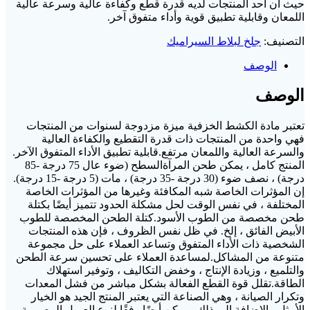
حيث أن أحد المنتجات لديه قدرة قطع وكفاءة عالية وسرعة عالية
اللمعان وقابلية تطبيق قوية وأداء متفوق آخر.
التصنيف:
جلخ لبلاط السيراميك
الوصف
الوصف
تعتبر مادة الكشط الخزفية ميزة مزدوجة لسنوات من المنتجات
فهي واحدة من المنتجات ذات قدرة التقطيع والكفاءة العالية
والسرعة العالية واللمعان مرتفع.قابلية تطبيق الأداء المتفوق الآخر.
المنتج كامل ، يمكن طحن المرآةالسطح (ضوء عال 75 درجة -85
درجة) ، نصف ضوء (30 درجة -35 درجة) ، مات (5 درجة -15 درجة).
إن المؤثرات الخاصة شبه المكافئة وغيرها من المؤثرات الخاصة
المختلفة ، في نفس الوقت لحل مشكلة الحدود تتميز أيضًا بكتلة
طحن مخصصة من الطوب الأسود.كتلة الطحن المخصصة للطوب
الأبيض الفائق ، إلخ. في ظل نفس الظروف ، فإن هذه المنتجات
الشخصية ذات الأداء المتفوق وتساعد العملاء على حل مجموعة
متنوعة من المشاكل.لمساعدة العملاء على تحسين سرعة الطحن
والتلميع ، وزيادة الإنتاج ، وخفض التكاليف ، وتوفير استهلاك
الطاقة.تقلل قوة القطع الفعالة بشكل مباشر من فشل المعدات
وتكرار الصيانة ، وهي الصناعة التي يعتبر المنتج الجيد هو الخيار
الأمثل. بالإضافة إلى ذلك ، يمكن أيضًا وفقًا لنوع العميل المصممة