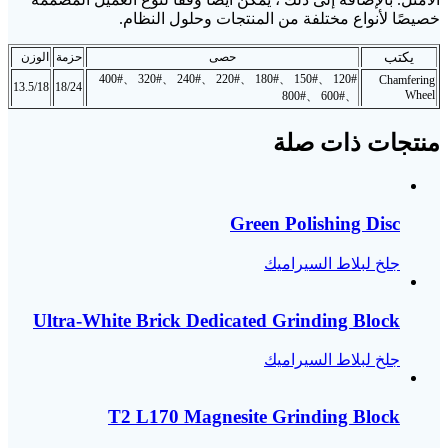
خصيصًا لأنواع مختلفة من المنتجات وحلول النظام.
يكتب
حصى
حزمة
الوزن
120# 、150# 、180# 、220# 、240# 、320# 、400#
Chamfering
13.5/18
18/24
Wheel
、600# 、800#
منتجات ذات صلة
Green Polishing Disc
جلخ لبلاط السيراميك
Ultra-White Brick Dedicated Grinding Block
جلخ لبلاط السيراميك
T2 L170 Magnesite Grinding Block