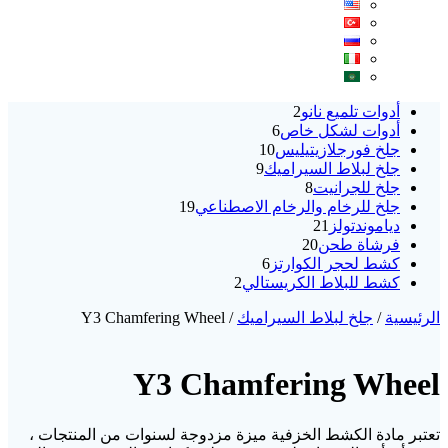
2
أدوات تلميع نانو
2
6
منتجات
أدوات لشكل خاص
6
10
منتجات
جلخ فورجلازيتيليس
10
9
منتجات
جلخ لبلاط السيراميك
9
8
منتجات
جلخ للجرانيت
8
منتجات
19
جلخ للرخام والرخام الاصطناعي
19
21
منتج
دياموندتولز
21
20
منتج
فرشاة طحن
20
منتج
6
كشط لحجر الكوارتز
6
2
منتجات
كشط للبلاط الكريستالي
2
منتجات
الرئيسية
/
جلخ لبلاط السيراميك
/ Y3 Chamfering Wheel
Y3 Chamfering Wheel
تعتبر مادة الكشط الخزفية ميزة مزدوجة لسنوات من المنتجات ،