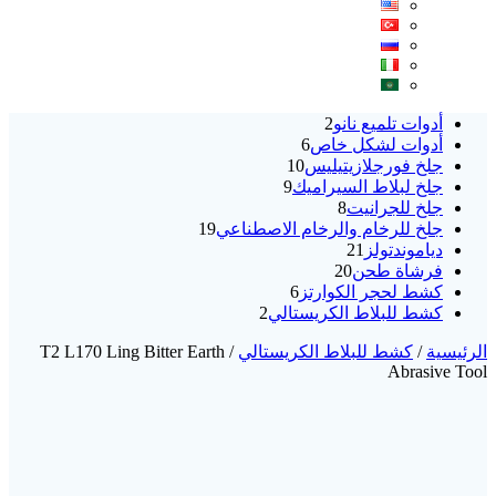
2
أدوات تلميع نانو
2
6
منتجات
أدوات لشكل خاص
6
10
منتجات
جلخ فورجلازيتيليس
10
9
منتجات
جلخ لبلاط السيراميك
9
8
منتجات
جلخ للجرانيت
8
منتجات
19
جلخ للرخام والرخام الاصطناعي
19
21
منتج
دياموندتولز
21
20
منتج
فرشاة طحن
20
منتج
6
كشط لحجر الكوارتز
6
2
منتجات
كشط للبلاط الكريستالي
2
منتجات
الرئيسية
/
كشط للبلاط الكريستالي
/ T2 L170 Ling Bitter Earth
Abrasive Tool