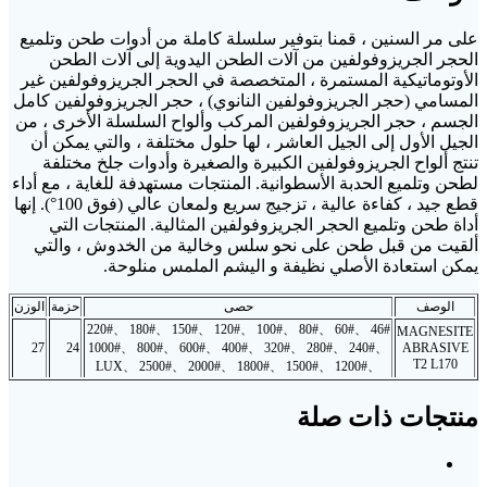
على مر السنين ، قمنا بتوفير سلسلة كاملة من أدوات طحن وتلميع
الحجر الجريزوفولفين من آلات الطحن اليدوية إلى آلات الطحن
الأوتوماتيكية المستمرة ، المتخصصة في الحجر الجريزوفولفين غير
المسامي (حجر الجريزوفولفين النانوي) ، حجر الجريزوفولفين كامل
الجسم ، حجر الجريزوفولفين المركب وألواح السلسلة الأخرى ، من
الجيل الأول إلى الجيل العاشر ، لها حلول مختلفة ، والتي يمكن أن
تنتج ألواح الجريزوفولفين الكبيرة والصغيرة وأدوات جلخ مختلفة
لطحن وتلميع الحدبة الأسطوانية. المنتجات مستهدفة للغاية ، مع أداء
قطع جيد ، كفاءة عالية ، تزجيج سريع ولمعان عالي (فوق 100°). إنها
أداة طحن وتلميع الحجر الجريزوفولفين المثالية. المنتجات التي
ألقيت من قبل طحن على نحو سلس وخالية من الخدوش ، والتي
يمكن استعادة الأصلي نظيفة و اليشم الملمس منلوحة.
الوصف
حصى
حزمة
الوزن
46# 、60# 、80# 、100# 、120# 、150# 、180# 、220#
MAGNESITE
27
24
、240# 、280# 、320# 、400# 、600# 、800# 、1000#
ABRASIVE
T2 L170
、1200# 、1500# 、1800# 、2000# 、2500# 、LUX
منتجات ذات صلة