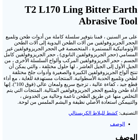
T2 L170 Ling Bitter Earth
Abrasive Tool
على مر السنين ، قمنا بتوفير سلسلة كاملة من أدوات طحن وتلميع
الحجر الجريزوفولفين من آلات الطحن اليدوية إلى آلات الطحن
الأوتوماتيكية المستمرة ، المتخصصة في الحجر الجريزوفولفين غير
المسامي (حجر الجريزوفولفين النانوي) ، حجر الجريزوفولفين كامل
الجسم ، حجر الجريزوفولفين المركب وألواح السلسلة الأخرى ، من
الجيل الأول إلى الجيل العاشر ، لها حلول مختلفة ، والتي يمكن أن
تنتج ألواح الجريزوفولفين الكبيرة والصغيرة وأدوات جلخ مختلفة
لطحن وتلميع الحدبة الأسطوانية. المنتجات مستهدفة للغاية ، مع أداء
قطع جيد ، كفاءة عالية ، تزجيج سريع ولمعان عالي (فوق 100°). إنها
أداة طحن وتلميع الحجر الجريزوفولفين المثالية. المنتجات التي يتم
التخلص منها عن طريق الطحن ناعمة وخالية من الخدوش ،
والتييمكن استعادة الأصلي نظيفة و اليشم الملمس من لوحة.
التصنيف:
كشط للبلاط الكريستالي
الوصف
الوصف