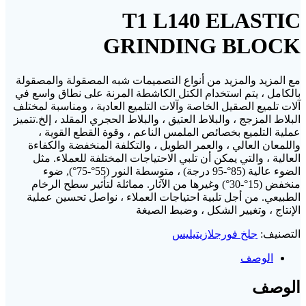
T1 L140 ELASTIC
GRINDING BLOCK
مع المزيد والمزيد من أنواع التصميمات شبه المصقولة والمصقولة
بالكامل ، يتم استخدام الكتل الكاشطة المرنة على نطاق واسع في
آلات تلميع الصقيل الخاصة وآلات التلميع العادية ، ومناسبة لمختلف
البلاط المزجج ، والبلاط العتيق ، والبلاط الحجري المقلد ، إلخ.تتميز
عملية التلميع بخصائص الملمس الناعم ، وقوة القطع القوية ،
واللمعان العالي ، والعمر الطويل ، والتكلفة المنخفضة والكفاءة
العالية ، والتي يمكن أن تلبي الاحتياجات المختلفة للعملاء. مثل
الضوء عالية (85°-95 درجة) ، متوسطة النور (55°-75°), ضوء
منخفض (15°-30°) وغيرها من الآثار. مماثلة لتأثير سطح الرخام
الطبيعي. من أجل تلبية احتياجات العملاء ، نواصل تحسين عملية
الإنتاج ، وتغيير الشكل ، وضبط الصيغة
التصنيف:
جلخ فورجلازيتيليس
الوصف
الوصف