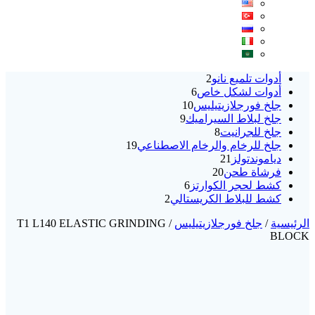
2
أدوات تلميع نانو
2
6
منتجات
أدوات لشكل خاص
6
10
منتجات
جلخ فورجلازيتيليس
10
9
منتجات
جلخ لبلاط السيراميك
9
8
منتجات
جلخ للجرانيت
8
منتجات
19
جلخ للرخام والرخام الاصطناعي
19
21
منتج
دياموندتولز
21
20
منتج
فرشاة طحن
20
منتج
6
كشط لحجر الكوارتز
6
2
منتجات
كشط للبلاط الكريستالي
2
منتجات
الرئيسية
/
جلخ فورجلازيتيليس
/ T1 L140 ELASTIC GRINDING
BLOCK