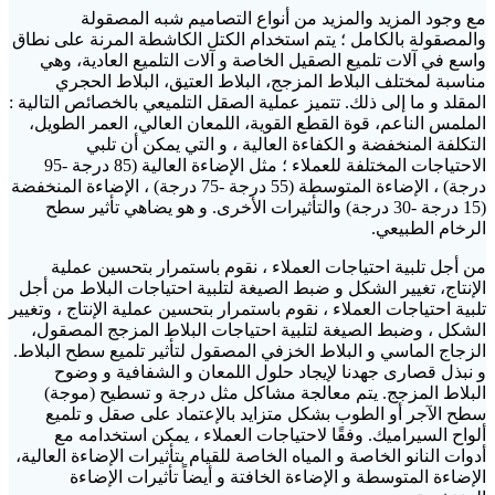
مع وجود المزيد والمزيد من أنواع التصاميم شبه المصقولة
والمصقولة بالكامل ؛ يتم استخدام الكتل الكاشطة المرنة على نطاق
واسع في آلات تلميع الصقيل الخاصة و آلات التلميع العادية، وهي
مناسبة لمختلف البلاط المزجج، البلاط العتيق، البلاط الحجري
المقلد و ما إلى ذلك. تتميز عملية الصقل التلميعي بالخصائص التالية :
الملمس الناعم، قوة القطع القوية، اللمعان العالي، العمر الطويل،
التكلفة المنخفضة و الكفاءة العالية ، و التي يمكن أن تلبي
الاحتياجات المختلفة للعملاء ؛ مثل الإضاءة العالية (85 درجة -95
درجة) ، الإضاءة المتوسطة (55 درجة -75 درجة) ، الإضاءة المنخفضة
(15 درجة -30 درجة) والتأثيرات الأخرى. و هو يضاهي تأثير سطح
الرخام الطبيعي.
من أجل تلبية احتياجات العملاء ، نقوم باستمرار بتحسين عملية
الإنتاج، تغيير الشكل و ضبط الصيغة لتلبية احتياجات البلاط من أجل
تلبية احتياجات العملاء ، نقوم باستمرار بتحسين عملية الإنتاج ، وتغيير
الشكل ، وضبط الصيغة لتلبية احتياجات البلاط المزجج المصقول،
الزجاج الماسي و البلاط الخزفي المصقول لتأثير تلميع سطح البلاط.
و نبذل قصارى جهدنا لإيجاد حلول اللمعان و الشفافية و وضوح
البلاط المزجج. يتم معالجة مشاكل مثل درجة و تسطيح (موجة)
سطح الآجر أو الطوب بشكل متزايد بالإعتماد على صقل و تلميع
ألواح السيراميك. وفقًا لاحتياجات العملاء ، يمكن استخدامه مع
أدوات النانو الخاصة و المياه الخاصة للقيام بتأثيرات الإضاءة العالية،
الإضاءة المتوسطة و الإضاءة الخافتة و أيضاً تأثيرات الإضاءة