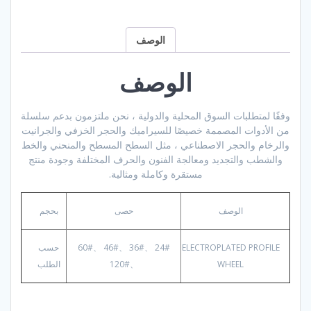
الوصف
الوصف
وفقًا لمتطلبات السوق المحلية والدولية ، نحن ملتزمون بدعم سلسلة
من الأدوات المصممة خصيصًا للسيراميك والحجر الخزفي والجرانيت
والرخام والحجر الاصطناعي ، مثل السطح المسطح والمنحني والخط
والشطب والتجديد ومعالجة الفنون والحرف المختلفة وجودة منتج
مستقرة وكاملة ومثالية.
الوصف
حصى
بحجم
ELECTROPLATED PROFILE
24# 、36# 、46# 、60#
حسب
WHEEL
、120#
الطلب