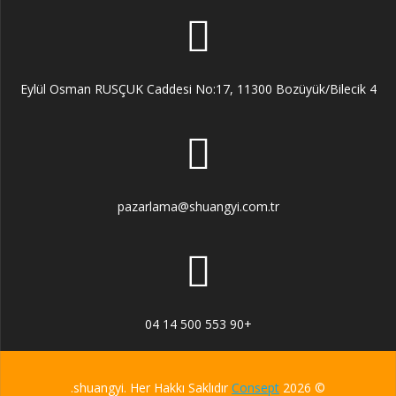
4 Eylül Osman RUSÇUK Caddesi No:17, 11300 Bozüyük/Bilecik
pazarlama@shuangyi.com.tr
+90 553 500 14 04
.
Consept
© 2026 shuangyi. Her Hakkı Saklıdır