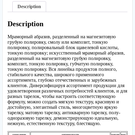
Description
Description
Мраморный абразив, разделенный на магнезитовую
грубую полировку, смолу или композит, тонкую
полировку, полировальный блок щавелевой кислоты,
тонкую полировку; искусственный мраморный абразив,
разделенный на магнезитовую грубую полировку,
композит, тонкую полировку, губчатую полировку,
тонкую полировку. Вся линейка продуктов полного,
стабильного качества, широкого применимого
ассортимента, глубоко отечественных и зарубежных
клиентов. Диверсифицируя ассортимент продукции для
удовлетворения различных потребностей клиентов, и для
разных тарелок, чтобы настроить соответствующую
формулу, можно создать мягкую текстуру, красивую и
достойную, элегантный стиль, многоцветную яркую
тарелку, матовую тарелку, антикварную тарелку, полу-
одноразовую тарелку, демонстрирующую идеальную,
нежную, естественную текстуру, блестящую.
описание
зернистость
пакет
вес