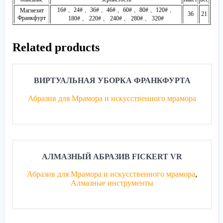
16# 、24# 、36# 、46# 、60# 、80# 、120# 、
Магнезит
36
21
Франкфурт
180# 、 220# 、 240# 、 280# 、 320#
Related products
ВИРТУАЛЬНАЯ УБОРКА ФРАНКФУРТА
Абразив для Мрамора и искусственного мрамора
АЛМАЗНЫЙ АБРАЗИВ FICKERT VR
Абразив для Мрамора и искусственного мрамора
,
Алмазные инструменты