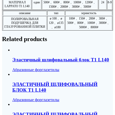
МАТЕРИАЛ
один
500# 、600# 、800# 、1000# 、1200# 、
24
8-9
LAPPATO T1 L140
1500# 、2000# 、3000# 、5000#
описание
тип
зернистость
ø 100 、ø
100# 、150# 、200# 、300# 、
ПОЛИРОВАЛЬНАЯ
ПОДУШЕЧКА ДЛЯ
120 、ø135
500# 、800# 、1000# 、3000# 、
ГЛАЗУРОВАННОЙ ПЛИТКИ
、ø180
5000# 、8000#
Related products
Эластичный шлифовальный блок T1 L140
Абразивные форглазетилы
ЭЛАСТИЧНЫЙ ШЛИФОВАЛЬНЫЙ
БЛОК T1 L140
Абразивные форглазетилы
ЭЛАСТИЧНЫЙ ШЛИФОВАЛЬНЫЙ