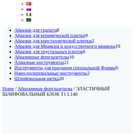
8
Абразив для гранита
8
products
9
Абразив для керамической плитки
9
products
2
Абразив для кристаллической плитки
2
products
19
Абразив для Мрамора и искусственного мрамора
19
6
produc
Абразив для хрустальных плиток
6
10
products
Абразивные форглазетилы
10
21
products
Алмазные инструменты
21
products
6
Инструменты для придания специальной Формы
6
2
products
Нано-полировальные инструменты
2
20
products
Шлифовальная щетка
20
products
Home
/
Абразивные форглазетилы
/ ЭЛАСТИЧНЫЙ
ШЛИФОВАЛЬНЫЙ БЛОК T1 L140