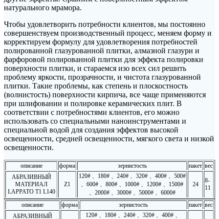
натурального мрамора.
Чтобы удовлетворить потребности клиентов, мы постоянно
совершенствуем производственный процесс, меняем форму и
корректируем формулу для удовлетворения потребностей
полированной глазурованной плитки, алмазной глазури и
фарфоровой полированной плитки для эффекта полировки
поверхности плитки, и стараемся изо всех сил решить
проблему яркости, прозрачности, и чистота глазурованной
плитки. Такие проблемы, как степень и плоскостность
(волнистость) поверхности кирпича, все чаще применяются
при шлифовании и полировке керамических плит. В
соответствии с потребностями клиентов, его можно
использовать со специальными наноинструментами и
специальной водой для создания эффектов высокой
освещенности, средней освещенности, мягкого света и низкой
освещенности.
описание
форма
зернистость
пакет
вес
120# 、180# 、240# 、320# 、400# 、500#
АБРАЗИВНЫЙ
8-
МАТЕРИАЛ
Z1
、600# 、800# 、1000# 、1200# 、1500#
24
11
LAPPATO T1 L140
、2000# 、3000# 、5000# 、6000#
описание
форма
зернистость
пакет
вес
120# 、180# 、240# 、320# 、400# 、
АБРАЗИВНЫЙ