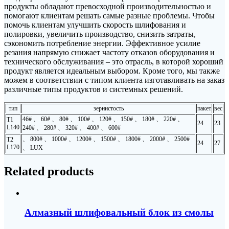
продукты обладают превосходной производительностью и
помогают клиентам решать самые разные проблемы. Чтобы
помочь клиентам улучшить скорость шлифования и
полировки, увеличить производство, снизить затраты,
сэкономить потребление энергии. Эффективное усилие
резания напрямую снижает частоту отказов оборудования и
технического обслуживания – это отрасль, в которой хороший
продукт является идеальным выбором. Кроме того, мы также
можем в соответствии с типом клиента изготавливать на заказ
различные типы продуктов и системных решений.
тип
зернистость
пакет
вес
46# 、 60# 、 80# 、 100# 、 120# 、 150# 、 180# 、 220# 、
T1
24
23
L140
240# 、 280# 、 320# 、 400# 、 600#
、 800# 、 1000# 、 1200# 、 1500# 、 1800# 、 2000# 、 2500#
T2
24
27
L170
、 LUX
Related products
Алмазный шлифовальный блок из смолы