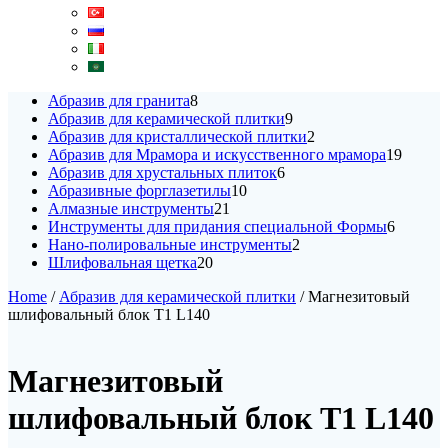
8
Абразив для гранита
8
products
9
Абразив для керамической плитки
9
products
2
Абразив для кристаллической плитки
2
products
19
Абразив для Мрамора и искусственного мрамора
19
6
produc
Абразив для хрустальных плиток
6
10
products
Абразивные форглазетилы
10
21
products
Алмазные инструменты
21
products
6
Инструменты для придания специальной Формы
6
2
products
Нано-полировальные инструменты
2
20
products
Шлифовальная щетка
20
products
Home
/
Абразив для керамической плитки
/ Магнезитовый
шлифовальный блок T1 L140
Магнезитовый
шлифовальный блок T1 L140