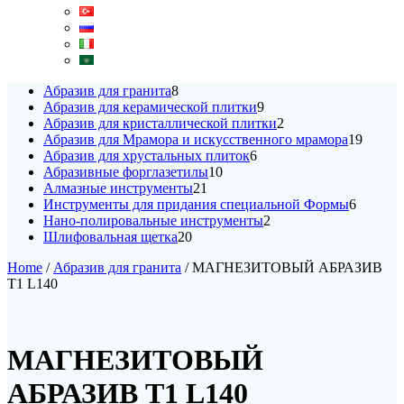
8
Абразив для гранита
8
products
9
Абразив для керамической плитки
9
products
2
Абразив для кристаллической плитки
2
products
19
Абразив для Мрамора и искусственного мрамора
19
6
produc
Абразив для хрустальных плиток
6
10
products
Абразивные форглазетилы
10
21
products
Алмазные инструменты
21
products
6
Инструменты для придания специальной Формы
6
2
products
Нано-полировальные инструменты
2
20
products
Шлифовальная щетка
20
products
Home
/
Абразив для гранита
/ МАГНЕЗИТОВЫЙ АБРАЗИВ
T1 L140
МАГНЕЗИТОВЫЙ
АБРАЗИВ T1 L140