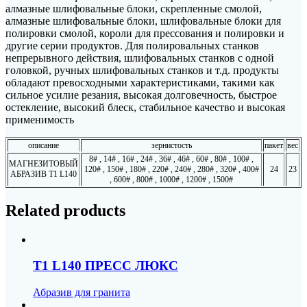
алмазные шлифовальные блоки, скрепленные смолой,
алмазные шлифовальные блоки, шлифовальные блоки для
полировки смолой, короли для прессования и полировки и
другие серии продуктов. Для полировальных станков
непрерывного действия, шлифовальных станков с одной
головкой, ручных шлифовальных станков и т.д. продукты
обладают превосходными характеристиками, такими как
сильное усилие резания, высокая долговечность, быстрое
остекление, высокий блеск, стабильное качество и высокая
применимость
описание
зернистость
пакет
вес
8# , 14# , 16# , 24# , 36# , 46# , 60# , 80# , 100# ,
МАГНЕЗИТОВЫЙ
120# , 150# , 180# , 220# , 240# , 280# , 320# , 400#
24
23
АБРАЗИВ T1 L140
, 600# , 800# , 1000# , 1200# , 1500#
Related products
T1 L140 ПРЕСС ЛЮКС
Абразив для гранита