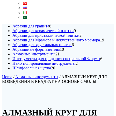
8
Абразив для гранита
8
products
9
Абразив для керамической плитки
9
products
2
Абразив для кристаллической плитки
2
products
19
Абразив для Мрамора и искусственного мрамора
19
6
produc
Абразив для хрустальных плиток
6
10
products
Абразивные форглазетилы
10
21
products
Алмазные инструменты
21
products
6
Инструменты для придания специальной Формы
6
2
products
Нано-полировальные инструменты
2
20
products
Шлифовальная щетка
20
products
Home
/
Алмазные инструменты
/ АЛМАЗНЫЙ КРУГ ДЛЯ
ВОЗВЕДЕНИЯ В КВАДРАТ НА ОСНОВЕ СМОЛЫ
АЛМАЗНЫЙ КРУГ ДЛЯ