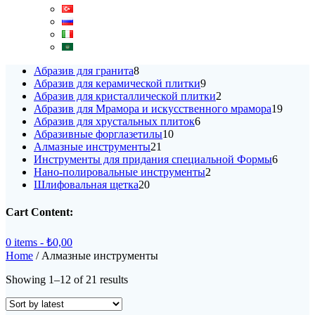
8
Абразив для гранита
8
products
9
Абразив для керамической плитки
9
products
2
Абразив для кристаллической плитки
2
products
19
Абразив для Мрамора и искусственного мрамора
19
6
produc
Абразив для хрустальных плиток
6
10
products
Абразивные форглазетилы
10
21
products
Алмазные инструменты
21
products
6
Инструменты для придания специальной Формы
6
2
products
Нано-полировальные инструменты
2
20
products
Шлифовальная щетка
20
products
Cart Content:
0 items -
₺
0,00
Home
/ Алмазные инструменты
Sorted
Showing 1–12 of 21 results
by
latest