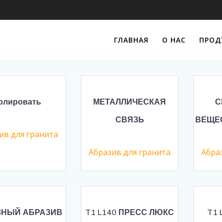
ГЛАВНАЯ
O HAC
ПРОД
all 8 results
олировать
МЕТАЛЛИЧЕСКАЯ
С
СВЯЗЬ
ВЕЩЕ
ив для гранита
Абразив для гранита
Абра
ЗНЫЙ АБРАЗИВ
T1 L140 ПРЕСС ЛЮКС
T1 