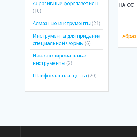
Абразивные форглазетилы
НА ОС
10
Алмазные инструменты
21
Инструменты для придания
Абраз
специальной Формы
6
Нано-полировальные
инструменты
2
Шлифовальная щетка
20