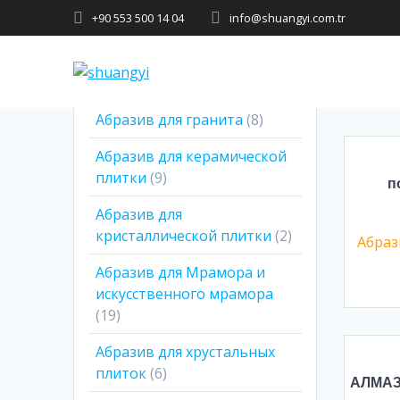
+90 553 500 14 04
info@shuangyi.com.tr
Showing 
Абразив для гранита
8
Абразив для керамической
плитки
9
п
Абразив для
кристаллической плитки
2
Абраз
Абразив для Мрамора и
искусственного мрамора
19
Абразив для хрустальных
плиток
6
АЛМА